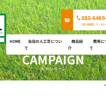
080-6469
［受付時間］9：00〜
HOME
当店の人工芝につい
商品紹
費用に
て
介
て
CAMPAIGN
キャンペーン