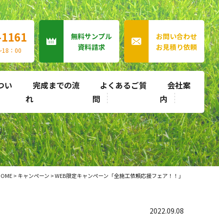
-1161
無料サンプル
お問い合わせ
資料請求
お見積り依頼
18：00
つい
完成までの流
よくあるご質
会社案
れ
問
内
HOME
>
キャンペーン
>
WEB限定キャンペーン「全施工依頼応援フェア！！」
2022.09.08